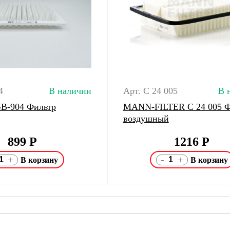
4
В наличии
Арт. C 24 005
В 
 GB-904 Фильтр
MANN-FILTER C 24 005 Ф
воздушный
899
Р
1216
Р
-
+
+