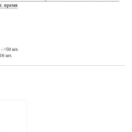
т. время
- >50 шт.
16 шт.