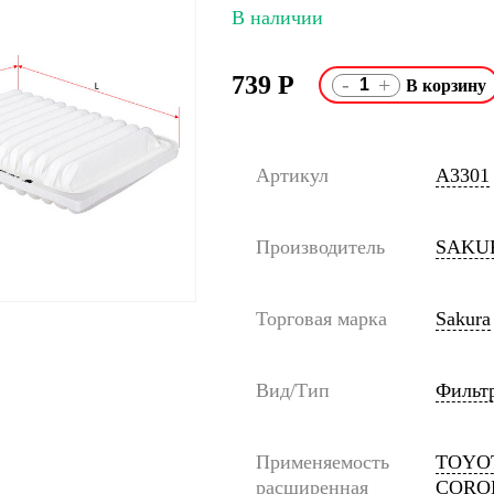
В наличии
739
Р
-
+
Артикул
A3301
Производитель
SAKU
Торговая марка
Sakura
Вид/Тип
Фильт
Применяемость
TOYOT
расширенная
COROL