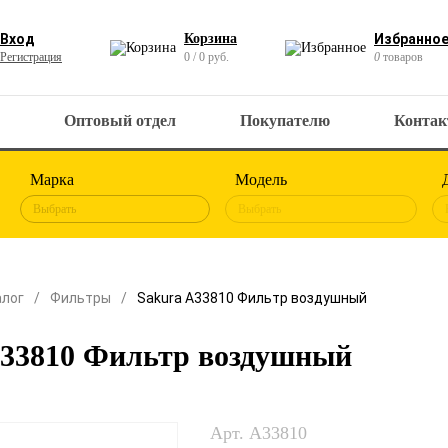
Вход
Корзина
Избранно
Регистрация
0 / 0 руб.
0
товаров
Оптовый отдел
Покупателю
Конта
Марка
Модель
Выбрать
Выбрать
алог
Фильтры
Sakura A33810 Фильтр воздушный
A33810 Фильтр воздушный
Арт. A33810