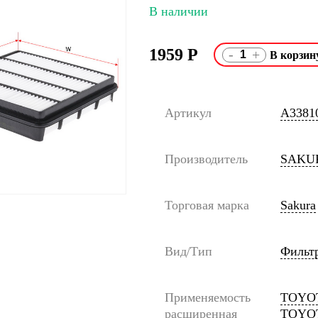
В наличии
1959
Р
-
+
Артикул
A3381
Производитель
SAKU
Торговая марка
Sakura
Вид/Тип
Фильт
Применяемость
TOYOT
расширенная
TOYOT