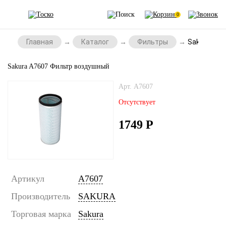
0
Главная
Каталог
Фильтры
Sakura A7
Sakura A7607 Фильтр воздушный
Арт. A7607
Отсутствует
1749
Р
Артикул
A7607
Производитель
SAKURA
Торговая марка
Sakura