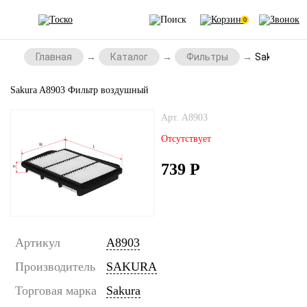
0
Главная
Каталог
Фильтры
Sakura A8
Sakura A8903 Фильтр воздушный
Арт. A8903
Отсутствует
739
Р
Артикул
A8903
Производитель
SAKURA
Торговая марка
Sakura