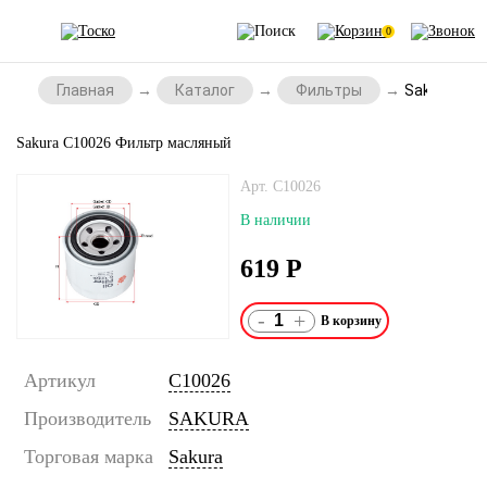
0
Главная
Каталог
Фильтры
Sakura C1
Sakura C10026 Фильтр масляный
Арт. C10026
В наличии
619
Р
-
+
Артикул
C10026
Производитель
SAKURA
Торговая марка
Sakura