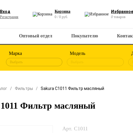
Вход
Корзина
Избранно
Регистрация
0 / 0 руб.
0
товаров
Оптовый отдел
Покупателю
Конта
Марка
Модель
Выбрать
Выбрать
алог
Фильтры
Sakura C1011 Фильтр масляный
C1011 Фильтр масляный
Арт. C1011