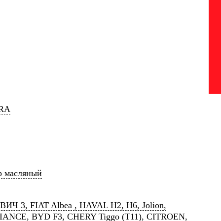
RA
р масляный
Ч 3, FIAT Albea , HAVAL H2, H6, Jolion,
IANCE, BYD F3, CHERY Tiggo (T11), CITROEN,