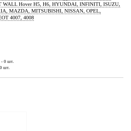
 WALL Hover H5, H6, HYUNDAI, INFINITI, ISUZU,
KIA, MAZDA, MITSUBISHI, NISSAN, OPEL,
OT 4007, 4008
- 0 шт.
0 шт.