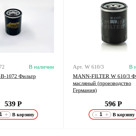
72
В наличии
Арт. W 610/3
В 
 GB-1072 Фильтр
MANN-FILTER W 610/3 Ф
масляный (производство
Германия)
539
Р
596
Р
-
+
+