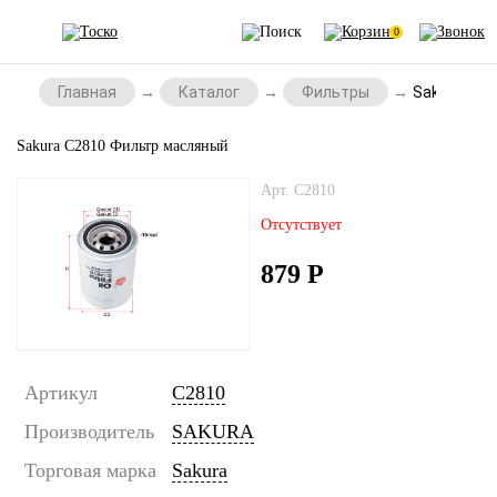
0
Главная
Каталог
Фильтры
Sakura C2
Sakura C2810 Фильтр масляный
Арт. C2810
Отсутствует
879
Р
Артикул
C2810
Производитель
SAKURA
Торговая марка
Sakura