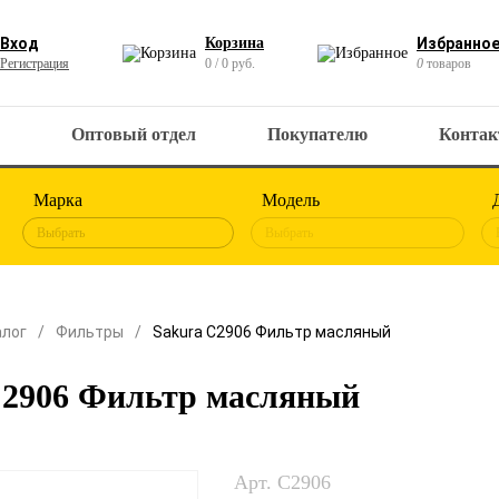
Вход
Корзина
Избранно
Регистрация
0 / 0 руб.
0
товаров
Оптовый отдел
Покупателю
Конта
Марка
Модель
Выбрать
Выбрать
алог
Фильтры
Sakura C2906 Фильтр масляный
C2906 Фильтр масляный
Арт. C2906