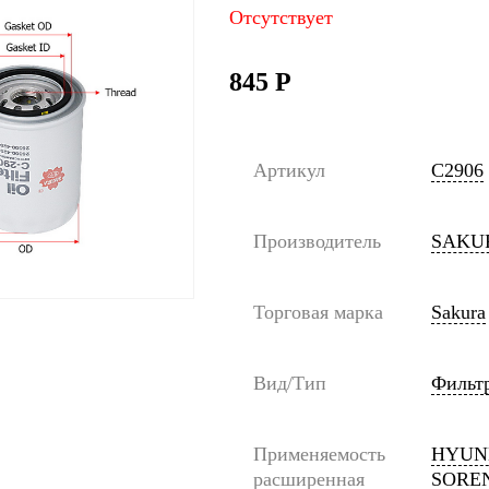
Отсутствует
845
Р
Артикул
C2906
Производитель
SAKU
Торговая марка
Sakura
Вид/Тип
Фильт
Применяемость
HYUNDA
расширенная
SORENT