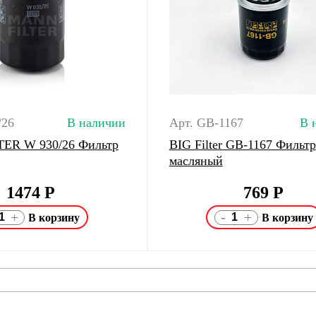
/26
В наличии
Арт. GB-1167
В 
ER W 930/26 Фильтр
BIG Filter GB-1167 Фильтр
масляный
1474
Р
769
Р
-
+
+