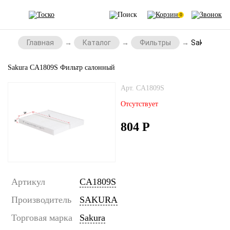
0
Главная
Каталог
Фильтры
Sakura CA
Sakura CA1809S Фильтр салонный
Арт. CA1809S
Отсутствует
804
Р
Артикул
CA1809S
Производитель
SAKURA
Торговая марка
Sakura