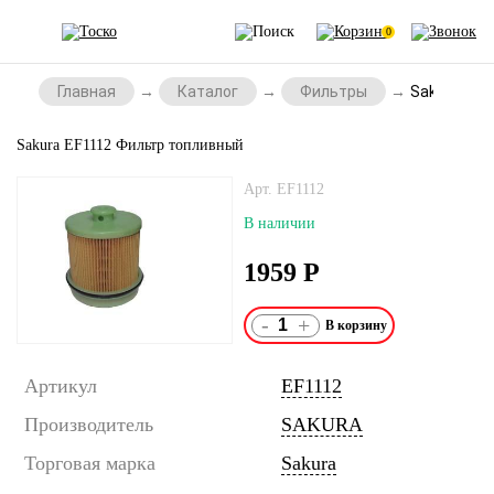
0
Главная
Каталог
Фильтры
Sakura EF1
Sakura EF1112 Фильтр топливный
Арт. EF1112
В наличии
1959
Р
-
+
Артикул
EF1112
Производитель
SAKURA
Торговая марка
Sakura