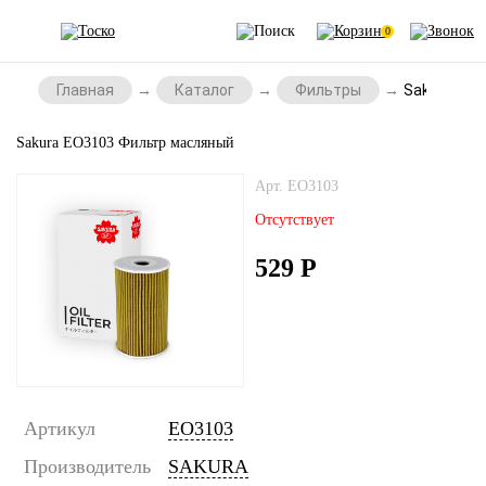
0
Главная
Каталог
Фильтры
Sakura EO
Sakura EO3103 Фильтр масляный
Арт. EO3103
Отсутствует
529
Р
Артикул
EO3103
Производитель
SAKURA