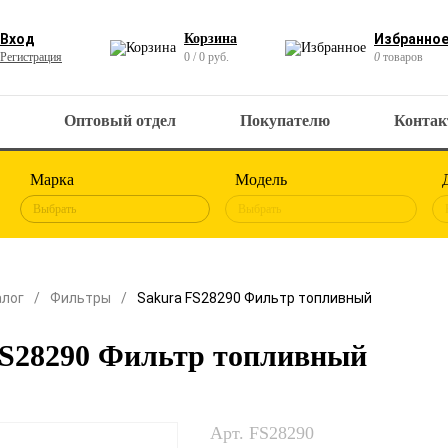
Вход
Корзина
Избранно
Регистрация
0 / 0 руб.
0
товаров
Оптовый отдел
Покупателю
Конта
Марка
Модель
Выбрать
Выбрать
алог
Фильтры
Sakura FS28290 Фильтр топливный
FS28290 Фильтр топливный
Арт. FS28290