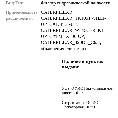
Вид/Тип
Фильтр гидравлической жидкости
Применяемость
CATERPILLAR;
расширенная
CATERPILLAR_TK1051~9HZ1-
UP_CAT3PD1-UP;
CATERPILLAR_W345C~R5K1-
UP_CATMHX300-UP;
CATERPILLAR_320DL_C6.4;
объявления единичны
Наличие в пунктах
выдачи:
Уфа, ОФИС Индустриальное
шоссе - 0 шт.
Стерлитамак, ОФИС
Элеваторная - 0 шт.