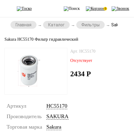
0
Главная
Каталог
Фильтры
Sakura HC5
Sakura HC55170 Фильтр гидравлический
Арт. HC55170
Отсутствует
2434
Р
Артикул
HC55170
Производитель
SAKURA
Торговая марка
Sakura