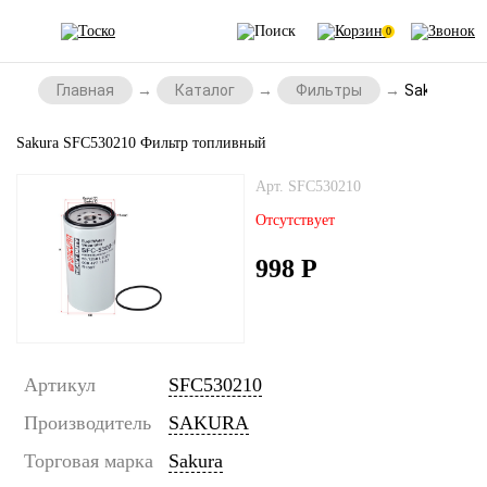
0
Главная
Каталог
Фильтры
Sakura SF
Sakura SFC530210 Фильтр топливный
Арт. SFC530210
Отсутствует
998
Р
Артикул
SFC530210
Производитель
SAKURA
Торговая марка
Sakura