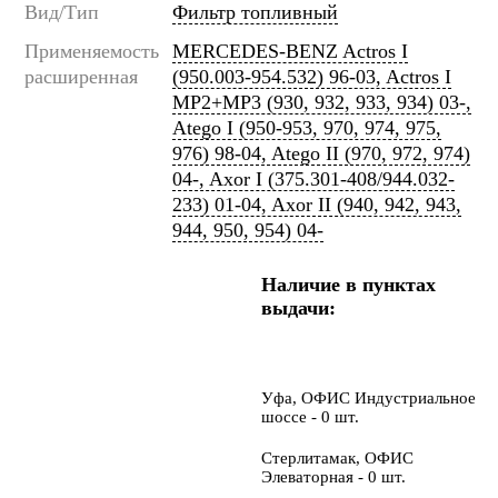
Вид/Тип
Фильтр топливный
Применяемость
MERCEDES-BENZ Actros I
расширенная
(950.003-954.532) 96-03, Actros I
MP2+MP3 (930, 932, 933, 934) 03-,
Atego I (950-953, 970, 974, 975,
976) 98-04, Atego II (970, 972, 974)
04-, Axor I (375.301-408/944.032-
233) 01-04, Axor II (940, 942, 943,
944, 950, 954) 04-
Наличие в пунктах
выдачи:
Уфа, ОФИС Индустриальное
шоссе - 0 шт.
Стерлитамак, ОФИС
Элеваторная - 0 шт.