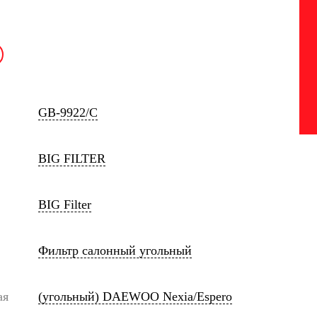
GB-9922/C
BIG FILTER
BIG Filter
Фильтр салонный угольный
ая
(угольный) DAEWOO Nexia/Espero