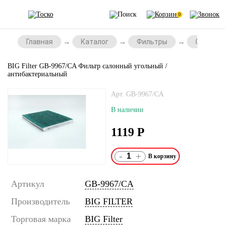
0
Главная
Каталог
Фильтры
Салонны
BIG Filter GB-9967/CA Фильтр салонный угольный /
антибактериальный
Арт. GB-9967/CA
В наличии
1119
Р
-
+
Артикул
GB-9967/CA
Производитель
BIG FILTER
Торговая марка
BIG Filter