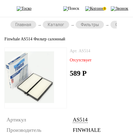
0
Главная
Каталог
Фильтры
Салонны
Finwhale AS514 Фильтр салонный
Арт. AS514
Отсутствует
589
Р
Артикул
AS514
Производитель
FINWHALE