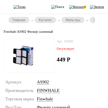
0
Главная
Каталог
Фильтры
Салонны
Finwhale AS902 Фильтр салонный
Арт. AS902
Отсутствует
449
Р
Артикул
AS902
Производитель
FINWHALE
Торговая марка
Finwhale
Вид/Тип
Фильтр салонный