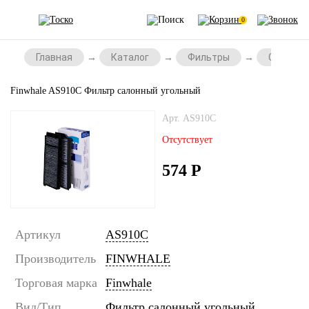
0
Главная
Каталог
Фильтры
Салонны
Finwhale AS910C Фильтр салонный угольный
Арт. AS910C
Отсутствует
574
Р
Артикул
AS910C
Производитель
FINWHALE
Торговая марка
Finwhale
Вид/Тип
Фильтр салонный угольный