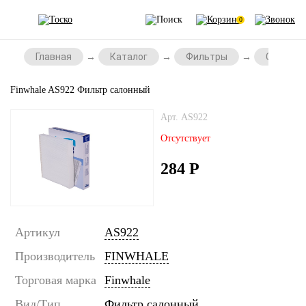
0
Главная
Каталог
Фильтры
Салонны
Finwhale AS922 Фильтр салонный
Арт. AS922
Отсутствует
284
Р
Артикул
AS922
Производитель
FINWHALE
Торговая марка
Finwhale
Вид/Тип
Фильтр салонный