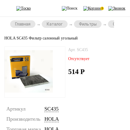
0
Главная
Каталог
Фильтры
Салонны
HOLA SC435 Фильтр салонный угольный
Арт. SC435
Отсутствует
514
Р
Артикул
SC435
Производитель
HOLA
Торговая марка
HOLA