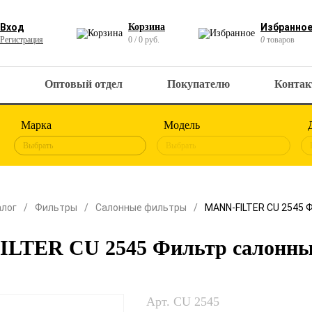
Вход
Корзина
Избранно
Регистрация
0 / 0 руб.
0
товаров
Оптовый отдел
Покупателю
Конта
Марка
Модель
Выбрать
Выбрать
алог
Фильтры
Салонные фильтры
MANN-FILTER CU 2545 
LTER CU 2545 Фильтр салонн
Арт. CU 2545