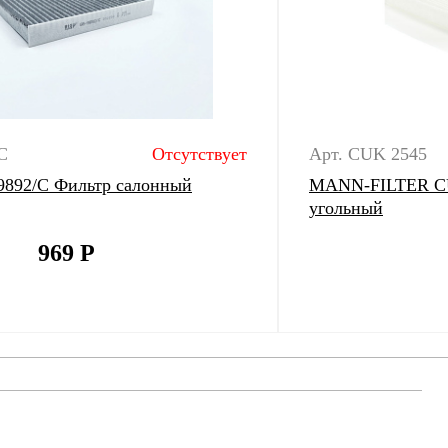
C
Отсутствует
Арт. CUK 2545
-9892/C Фильтр салонный
MANN-FILTER CU
угольный
969
Р