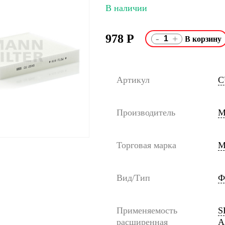
В наличии
978
Р
-
+
Артикул
C
Производитель
M
Торговая марка
M
Вид/Тип
Ф
Применяемость
S
расширенная
A