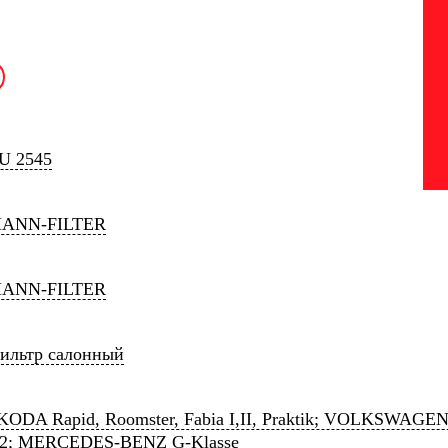
U 2545
ANN-FILTER
ANN-FILTER
ильтр салонный
KODA Rapid, Roomster, Fabia I,II, Praktik; VOLKSWAGEN 
2; MERCEDES-BENZ G-Klasse