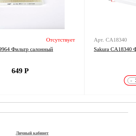
Отсутствует
Арт. CA18340
-9964 Фильтр салонный
Sakura CA18340 
649
Р
-
Личный кабинет