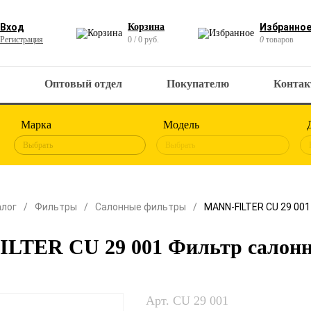
Вход
Корзина
Избранно
Регистрация
0 / 0 руб.
0
товаров
Оптовый отдел
Покупателю
Конта
Марка
Модель
Выбрать
Выбрать
алог
Фильтры
Салонные фильтры
MANN-FILTER CU 29 00
LTER CU 29 001 Фильтр салон
Арт. CU 29 001