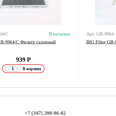
64/C
В наличии
Арт. GB-9964
 GB-9964/C Фильтр салонный
BIG Filter GB
939
Р
-
+
+7 (347) 200-06-02