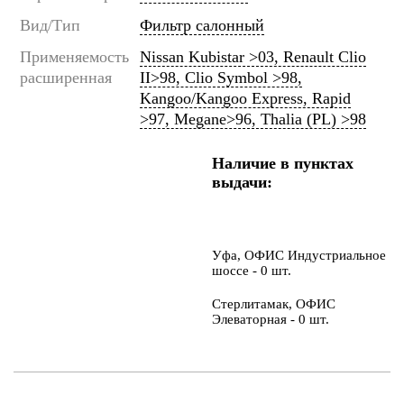
Вид/Тип
Фильтр салонный
Применяемость
Nissan Kubistar >03, Renault Clio
расширенная
II>98, Clio Symbol >98,
Kangoo/Kangoo Express, Rapid
>97, Megane>96, Thalia (PL) >98
Наличие в пунктах
выдачи:
Уфа, ОФИС Индустриальное
шоссе - 0 шт.
Стерлитамак, ОФИС
Элеваторная - 0 шт.