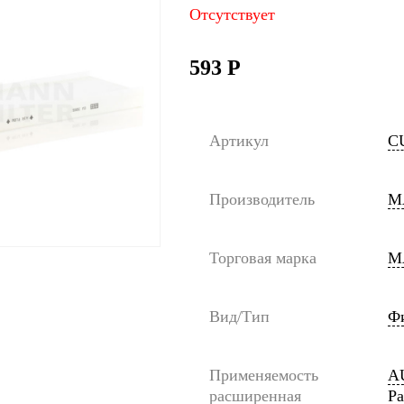
Отсутствует
593
Р
Артикул
C
Производитель
M
Торговая марка
M
Вид/Тип
Ф
Применяемость
AU
расширенная
Pa