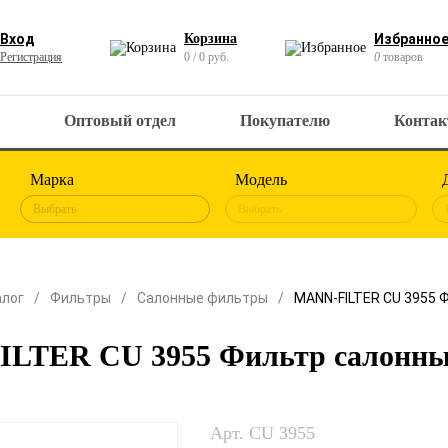
Вход
Корзина
Избранно
Регистрация
0 / 0 руб.
0
товаров
Оптовый отдел
Покупателю
Конта
Марка
Модель
Выбрать
Выбрать
алог
Фильтры
Салонные фильтры
MANN-FILTER CU 3955 
LTER CU 3955 Фильтр салонн
Арт. CU 3955