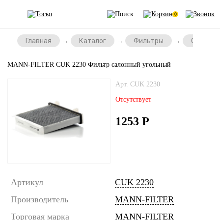
0
Главная
Каталог
Фильтры
Салонны
MANN-FILTER CUK 2230 Фильтр салонный угольный
Арт. CUK 2230
Отсутствует
1253
Р
Артикул
CUK 2230
Производитель
MANN-FILTER
Торговая марка
MANN-FILTER