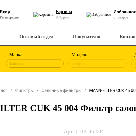
Вход
Корзина
Избранно
Регистрация
0 / 0 руб.
0
товаров
Оптовый отдел
Покупателю
Конта
Марка
Модель
Выбрать
Выбрать
алог
Фильтры
Салонные фильтры
MANN-FILTER CUK 45 0
LTER CUK 45 004 Фильтр сало
Арт. CUK 45 004