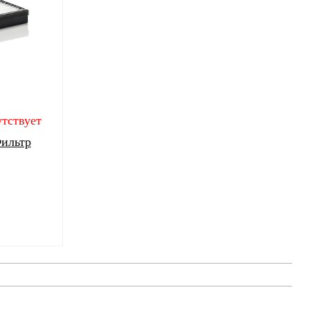
тствует
ильтр