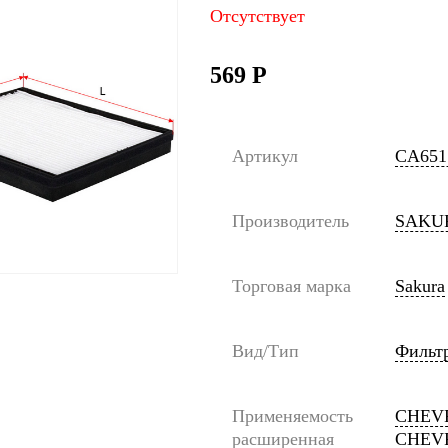
Отсутствует
569
Р
Артикул
CA651
Производитель
SAKU
Торговая марка
Sakura
Вид/Тип
Фильт
Применяемость
CHEVR
расширенная
CHEVR