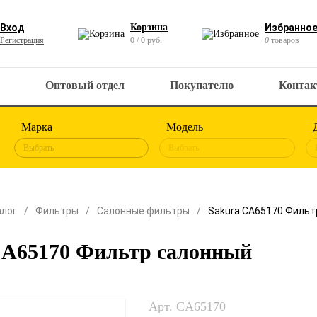
Вход
Корзина
Избранно
Регистрация
0 / 0 руб.
0
товаров
Оптовый отдел
Покупателю
Конта
Марка
Модель
Выбрать
Выбрать
алог
Фильтры
Салонные фильтры
Sakura CA65170 Фильт
CA65170 Фильтр салонный
Арт. CA65170