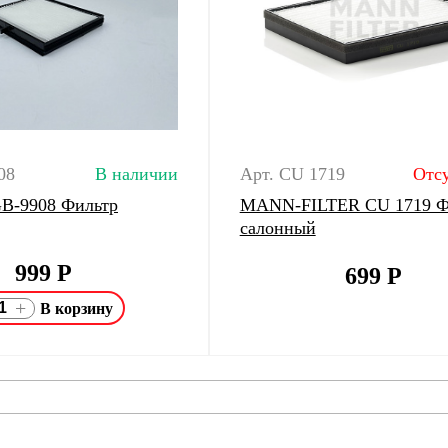
08
В наличии
Арт. CU 1719
Отсу
 GB-9908 Фильтр
MANN-FILTER CU 1719 Ф
салонный
999
Р
699
Р
+