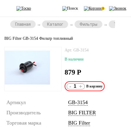
0
Главная
Каталог
Фильтры
Топливн
BIG Filter GB-3154 Фильтр топливный
Арт. GB-3154
В наличии
879
Р
-
+
Артикул
GB-3154
Производитель
BIG FILTER
Торговая марка
BIG Filter