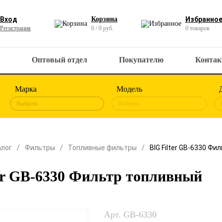
Вход
Корзина
Избранно
Регистрация
0 / 0 руб.
0
товаров
Оптовый отдел
Покупателю
Конта
Марка
Модель
Выбрать
Выбрать
алог
Фильтры
Топливные фильтры
BIG Filter GB-6330 Ф
er GB-6330 Фильтр топливный
Арт. GB-6330