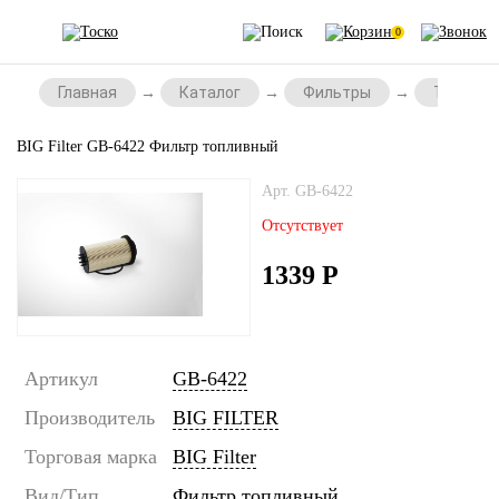
0
Главная
Каталог
Фильтры
Топливн
BIG Filter GB-6422 Фильтр топливный
Арт. GB-6422
Отсутствует
1339
Р
Артикул
GB-6422
Производитель
BIG FILTER
Торговая марка
BIG Filter
Вид/Тип
Фильтр топливный