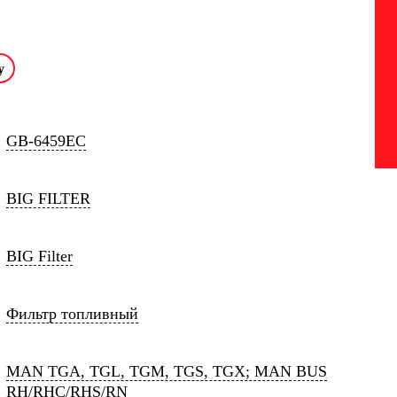
GB-6459EC
BIG FILTER
BIG Filter
Фильтр топливный
MAN TGA, TGL, TGM, TGS, TGX; MAN BUS
RH/RHC/RHS/RN