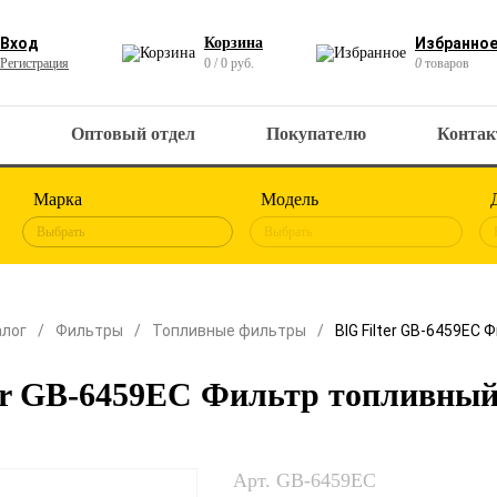
Вход
Корзина
Избранно
Регистрация
0 / 0 руб.
0
товаров
Оптовый отдел
Покупателю
Конта
Марка
Модель
Выбрать
Выбрать
алог
Фильтры
Топливные фильтры
BIG Filter GB-6459EC
ter GB-6459EC Фильтр топливны
Арт. GB-6459EC