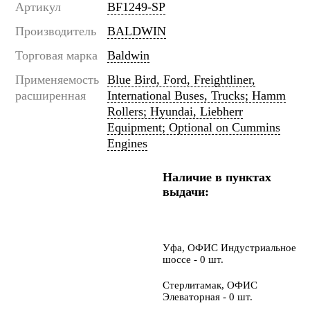
Артикул
BF1249-SP
Производитель
BALDWIN
Торговая марка
Baldwin
Применяемость
Blue Bird, Ford, Freightliner,
расширенная
International Buses, Trucks; Hamm
Rollers; Hyundai, Liebherr
Equipment; Optional on Cummins
Engines
Наличие в пунктах
выдачи:
Уфа, ОФИС Индустриальное
шоссе - 0 шт.
Стерлитамак, ОФИС
Элеваторная - 0 шт.