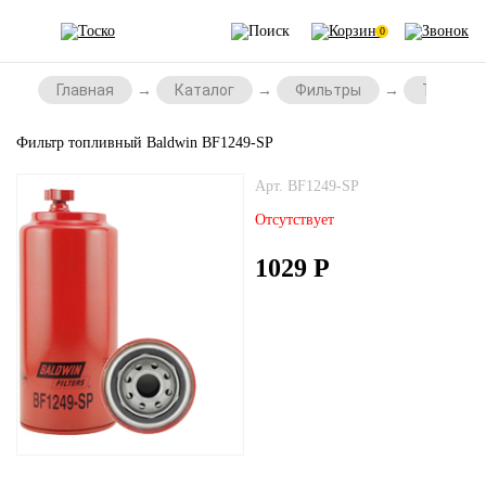
0
Главная
Каталог
Фильтры
Топливн
Фильтр топливный Baldwin BF1249-SP
Арт. BF1249-SP
Отсутствует
1029
Р