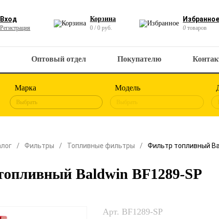
Вход
Корзина
Избранно
Регистрация
0 / 0 руб.
0
товаров
Оптовый отдел
Покупателю
Конта
Марка
Модель
Выбрать
Выбрать
алог
Фильтры
Топливные фильтры
Фильтр топливный Ba
топливный Baldwin BF1289-SP
Арт. BF1289-SP