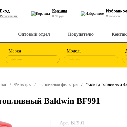
Вход
Корзина
Избранно
Регистрация
0 / 0 руб.
0
товаров
Оптовый отдел
Покупателю
Конта
Марка
Модель
Выбрать
Выбрать
алог
Фильтры
Топливные фильтры
Фильтр топливный Ba
топливный Baldwin BF991
Арт. BF991