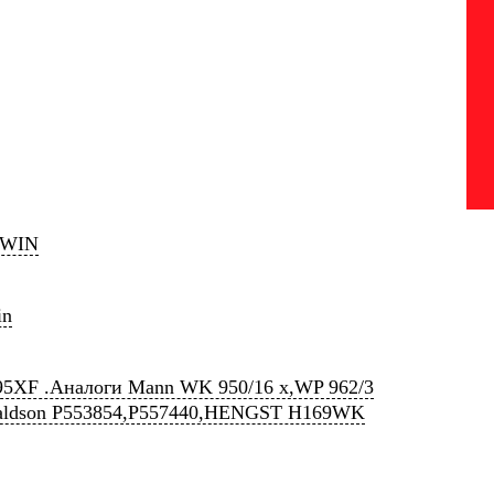
WIN
in
5XF .Аналоги Mann WK 950/16 x,WP 962/3
aldson P553854,P557440,HENGST H169WK