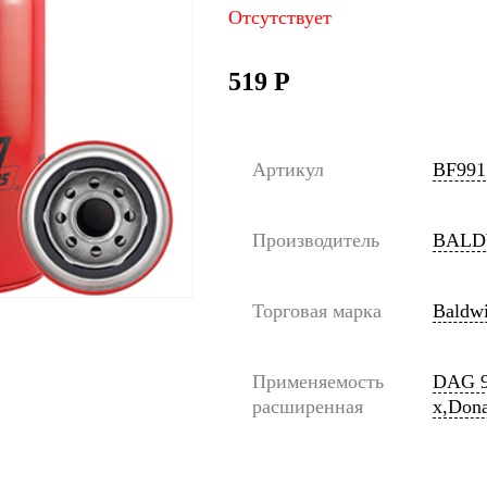
Отсутствует
519
Р
Артикул
BF991
Производитель
BALD
Торговая марка
Baldw
Применяемость
DAG 9
расширенная
x,Don