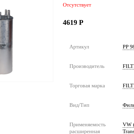
Отсутствует
4619
Р
Артикул
PP 9
Производитель
FIL
Торговая марка
FIL
Вид/Тип
Филь
Применяемость
VW (
расширенная
Trans