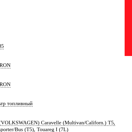
85
TRON
TRON
тр топливный
VOLKSWAGEN) Caravelle (Multivan/Californ.) T5,
porter/Bus (T5), Touareg I (7L)