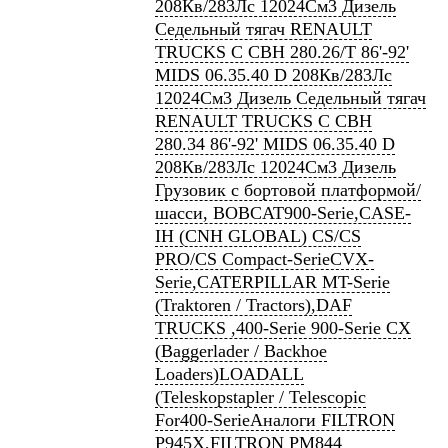
208Кв/283Лс 12024См3 Дизель
Седельный тягач RENAULT
TRUCKS C CBH 280.26/T 86'-92'
MIDS 06.35.40 D 208Кв/283Лс
12024См3 Дизель Седельный тягач
RENAULT TRUCKS C CBH
280.34 86'-92' MIDS 06.35.40 D
208Кв/283Лс 12024См3 Дизель
Грузовик c бортовой платформой/
шасси, BOBCAT900-Serie,CASE-
IH (CNH GLOBAL) CS/CS
PRO/CS Compact-SerieCVX-
Serie,CATERPILLAR MT-Serie
(Traktoren / Tractors),DAF
TRUCKS ,400-Serie 900-Serie CX
(Baggerlader / Backhoe
Loaders)LOADALL
(Teleskopstapler / Telescopic
For400-SerieАналоги FILTRON
P945X,FILTRON PM844