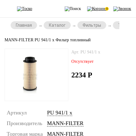
0
Главная
Каталог
Фильтры
Топливн
MANN-FILTER PU 941/1 x Фильтр топливный
Арт. PU 941/1 x
Отсутствует
2234
Р
Артикул
PU 941/1 x
Производитель
MANN-FILTER
Торговая марка
MANN-FILTER