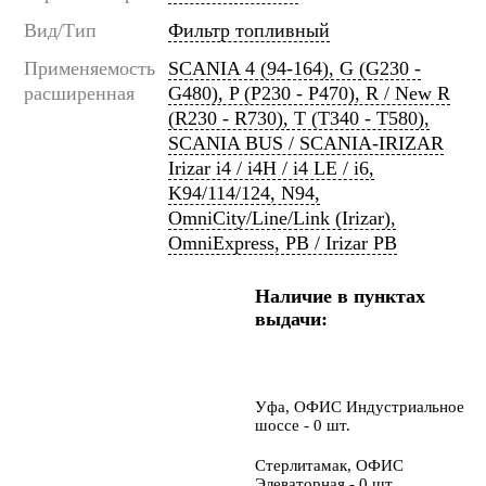
Вид/Тип
Фильтр топливный
Применяемость
SCANIA 4 (94-164), G (G230 -
расширенная
G480), P (P230 - P470), R / New R
(R230 - R730), T (T340 - T580),
SCANIA BUS / SCANIA-IRIZAR
Irizar i4 / i4H / i4 LE / i6,
K94/114/124, N94,
OmniCity/Line/Link (Irizar),
OmniExpress, PB / Irizar PB
Наличие в пунктах
выдачи:
Уфа, ОФИС Индустриальное
шоссе - 0 шт.
Стерлитамак, ОФИС
Элеваторная - 0 шт.