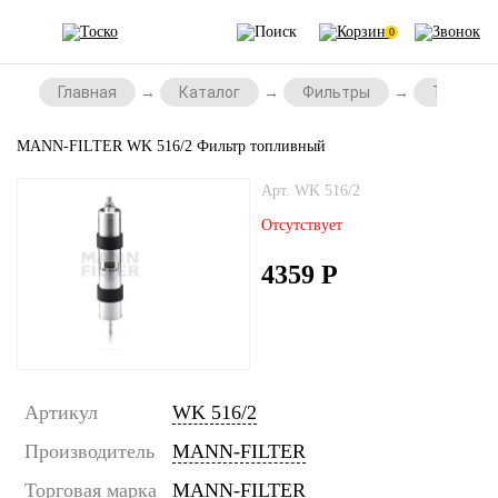
0
Главная
Каталог
Фильтры
Топливн
MANN-FILTER WK 516/2 Фильтр топливный
Арт. WK 516/2
Отсутствует
4359
Р
Артикул
WK 516/2
Производитель
MANN-FILTER
Торговая марка
MANN-FILTER