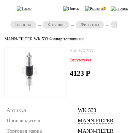
0
Главная
Каталог
Фильтры
Топливн
MANN-FILTER WK 533 Фильтр топливный
Арт. WK 533
Отсутствует
4123
Р
Артикул
WK 533
Производитель
MANN-FILTER
Торговая марка
MANN-FILTER