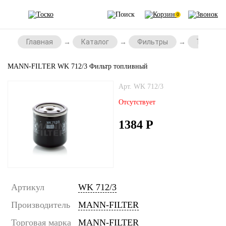
0
Главная
Каталог
Фильтры
Топливн
MANN-FILTER WK 712/3 Фильтр топливный
Арт. WK 712/3
Отсутствует
1384
Р
Артикул
WK 712/3
Производитель
MANN-FILTER
Торговая марка
MANN-FILTER