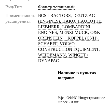
Вид/Тип
Фильтр топливный
Применяемость
BCS TRACTORS, DEUTZ AG
расширенная
(ENGINES), HAKO, HAULOTTE,
LIEBHERR, LOMBARDINI
ENGINES, MENZI MUCK, O&K
ORENSTEIN + KOPPEL (CNH),
SCHAEFF, VOLVO
CONSTRUCTION EQUIPMENT,
WEIDEMANN, WINGET /
DYNAPAC
Наличие в пунктах
выдачи:
Уфа, ОФИС Индустриальное
шоссе - 0 шт.