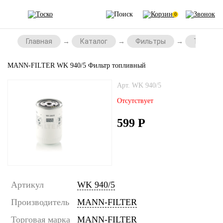
0
Главная
Каталог
Фильтры
Топливн
MANN-FILTER WK 940/5 Фильтр топливный
Арт. WK 940/5
Отсутствует
599
Р
Артикул
WK 940/5
Производитель
MANN-FILTER
Торговая марка
MANN-FILTER