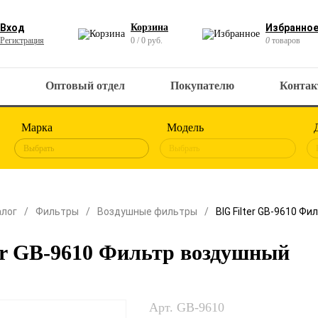
Вход
Корзина
Избранно
Регистрация
0 / 0 руб.
0
товаров
Оптовый отдел
Покупателю
Конта
Марка
Модель
Выбрать
Выбрать
алог
Фильтры
Воздушные фильтры
BIG Filter GB-9610 Ф
er GB-9610 Фильтр воздушный
Арт. GB-9610