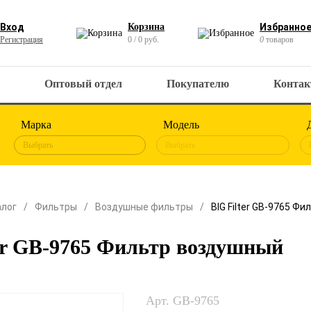
Вход
Корзина
Избранно
Регистрация
0 / 0 руб.
0
товаров
Оптовый отдел
Покупателю
Конта
Марка
Модель
Выбрать
Выбрать
алог
Фильтры
Воздушные фильтры
BIG Filter GB-9765 Ф
er GB-9765 Фильтр воздушный
Арт. GB-9765