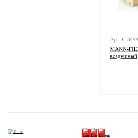
Арт. C 349
MANN-FILT
воздушный