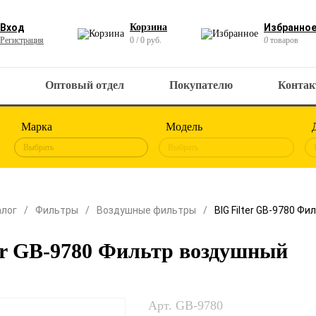
Вход
Корзина
Избранно
Регистрация
0 / 0 руб.
0
товаров
Оптовый отдел
Покупателю
Конта
Марка
Модель
Выбрать
Выбрать
алог
Фильтры
Воздушные фильтры
BIG Filter GB-9780 Ф
er GB-9780 Фильтр воздушный
Арт. GB-9780