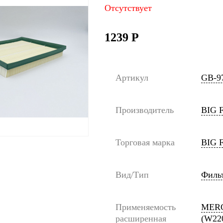
Отсутствует
1239
Р
Артикул
GB-9
Производитель
BIG 
Торговая марка
BIG F
Вид/Тип
Филь
Применяемость
MERCE
расширенная
(W220