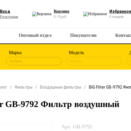
Вход
Корзина
Избранно
Регистрация
0 / 0 руб.
0
товаров
Оптовый отдел
Покупателю
Конта
Марка
Модель
Выбрать
Выбрать
алог
Фильтры
Воздушные фильтры
BIG Filter GB-9792 Ф
er GB-9792 Фильтр воздушный
Арт. GB-9792