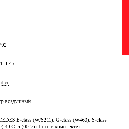
792
FILTER
ilter
тр воздушный
DES E-class (W/S211), G-class (W463), S-class
) 4.0CDi (00->) (1 шт. в комплекте)