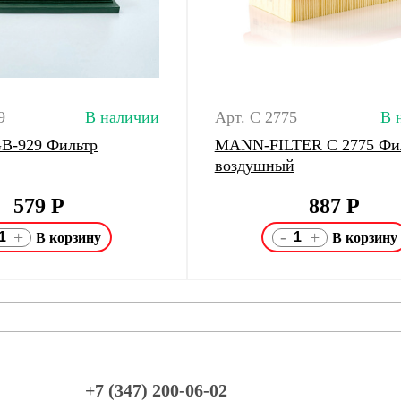
9
В наличии
Арт. C 2775
В 
 GB-929 Фильтр
MANN-FILTER C 2775 Фи
воздушный
579
Р
887
Р
-
+
+
+7 (347) 200-06-02