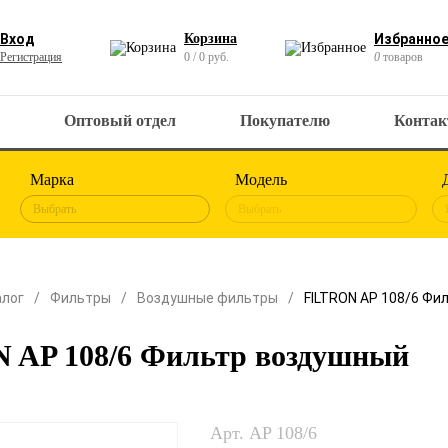
Вход
Корзина
Избранно
Регистрация
0 / 0 руб.
0
товаров
Оптовый отдел
Покупателю
Конта
Марка
Модель
Выбрать
Выбрать
алог
Фильтры
Воздушные фильтры
FILTRON AP 108/6 Фи
 AP 108/6 Фильтр воздушный
Арт. AP 108/6