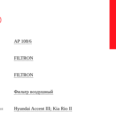
AP 108/6
FILTRON
FILTRON
Фильтр воздушный
ая
Hyundai Accent III; Kia Rio II