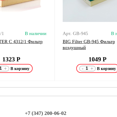
/1
В наличии
Арт. GB-945
В 
ER C 4312/1 Фильтр
BIG Filter GB-945 Фильтр
воздушный
1323
Р
1049
Р
-
+
+
+7 (347) 200-06-02