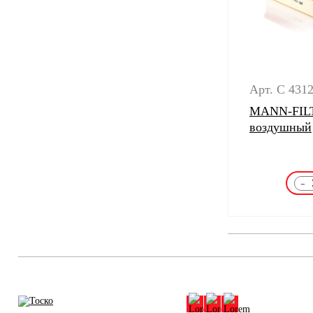
Арт. C 4312
MANN-FILT
воздушный
-