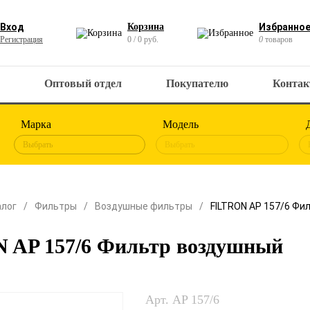
Вход
Корзина
Избранно
Регистрация
0 / 0 руб.
0
товаров
Оптовый отдел
Покупателю
Конта
Марка
Модель
Выбрать
Выбрать
алог
Фильтры
Воздушные фильтры
FILTRON AP 157/6 Фи
 AP 157/6 Фильтр воздушный
Арт. AP 157/6