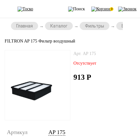
0
Главная
Каталог
Фильтры
Воздушн
FILTRON AP 175 Фильтр воздушный
Арт. AP 175
Отсутствует
913
Р
Артикул
AP 175