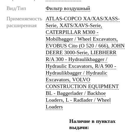
Вид/Тип
Фильтр воздушный
Применяемость
ATLAS-COPCO XA/XAS/XASS-
расширенная
Serie, XATS/XAVS-Serie,
CATERPILLAR M300 -
Mobilbagger / Wheel Excavators,
EVOBUS Cito (O 520 / 666), JOHN
DEERE 3000-Serie, LIEBHERR
R/A 300 - Hydraulikbagger /
Hydraulic Excavators, R/A 900 -
Hydraulikbagger / Hydraulic
Excavators, VOLVO
CONSTRUCTION EQUIPMENT
BL - Baggerlader / Backhoe
Loaders, L - Radlader / Wheel
Loaders
Наличие в пунктах
выдачи: