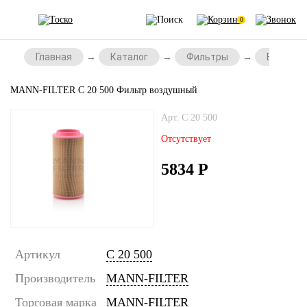
0
Главная
Каталог
Фильтры
Воздушн
MANN-FILTER C 20 500 Фильтр воздушный
Арт. C 20 500
Отсутствует
5834
Р
Артикул
C 20 500
Производитель
MANN-FILTER
Торговая марка
MANN-FILTER